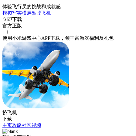
体验飞行员的挑战和成就感
模拟
写实
横屏
驾驶
飞机
立即下载
官方正版
使用小米游戏中心APP
下载
，领丰富游戏
福利
及
礼包
挤飞机
下载
主页
攻略
社区
视频