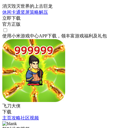
消灭毁灭世界的上古巨龙
休闲
卡通
竖屏
策略
解压
立即下载
官方正版
使用小米游戏中心APP
下载
，领丰富游戏
福利
及
礼包
飞刀大侠
下载
主页
攻略
社区
视频