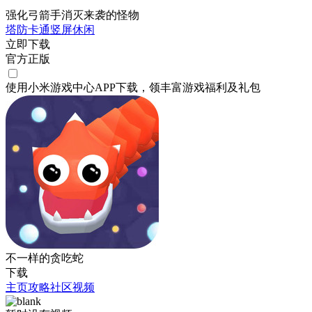
强化弓箭手消灭来袭的怪物
塔防
卡通
竖屏
休闲
立即下载
官方正版
使用小米游戏中心APP
下载
，领丰富游戏
福利
及
礼包
不一样的贪吃蛇
下载
主页
攻略
社区
视频