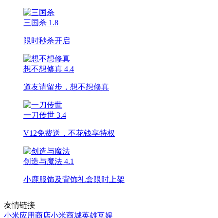
三国杀
1.8
限时秒杀开启
想不想修真
4.4
道友请留步，想不想修真
一刀传世
3.4
V12免费送，不花钱享特权
创造与魔法
4.1
小鹿服饰及背饰礼盒限时上架
友情链接
小米应用商店
小米商城
英雄互娱