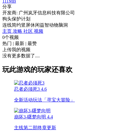
111MB
分享
开发商: 广州岚牙信息科技有限公司
狗头保护计划
连线
简约
竖屏
休闲
益智
动物
脑洞
主页
攻略
社区
视频
0个视频
热门
|
最新
|
最赞
上传我的视频
没有更多数据了....
玩此游戏的玩家还喜欢
忍者必须死3
4.6
全新活动玩法「寻宝大冒险」
崩坏3-曙梦向明
4.4
主线第二部终章更新