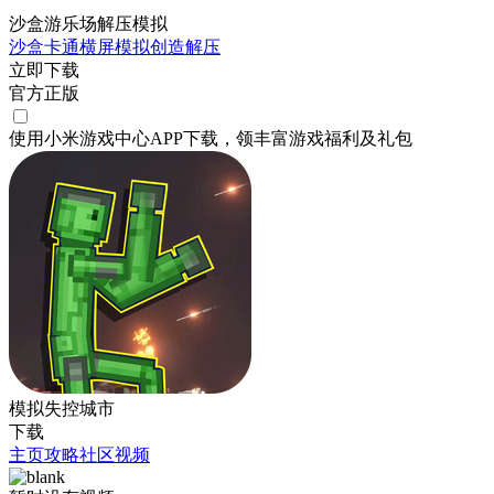
沙盒游乐场解压模拟
沙盒
卡通
横屏
模拟
创造
解压
立即下载
官方正版
使用小米游戏中心APP
下载
，领丰富游戏
福利
及
礼包
模拟失控城市
下载
主页
攻略
社区
视频