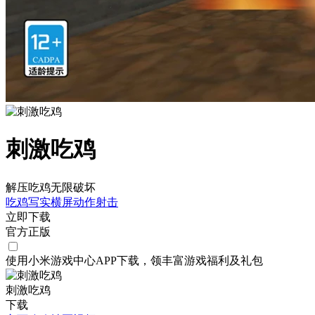
刺激吃鸡
解压吃鸡无限破坏
吃鸡
写实
横屏
动作
射击
立即下载
官方正版
使用小米游戏中心APP
下载
，领丰富游戏
福利
及
礼包
刺激吃鸡
下载