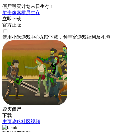
僵尸毁灭计划末日生存！
射击
像素
横屏
生存
立即下载
官方正版
使用小米游戏中心APP
下载
，领丰富游戏
福利
及
礼包
毁灭僵尸
下载
主页
攻略
社区
视频