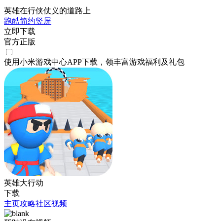
英雄在行侠仗义的道路上
跑酷
简约
竖屏
立即下载
官方正版
使用小米游戏中心APP
下载
，领丰富游戏
福利
及
礼包
英雄大行动
下载
主页
攻略
社区
视频