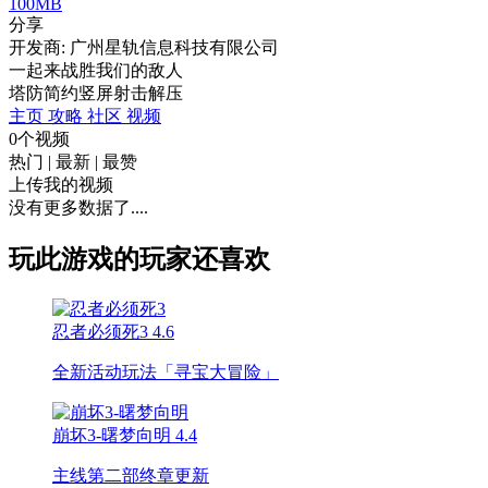
100MB
分享
开发商: 广州星轨信息科技有限公司
一起来战胜我们的敌人
塔防
简约
竖屏
射击
解压
主页
攻略
社区
视频
0个视频
热门
|
最新
|
最赞
上传我的视频
没有更多数据了....
玩此游戏的玩家还喜欢
忍者必须死3
4.6
全新活动玩法「寻宝大冒险」
崩坏3-曙梦向明
4.4
主线第二部终章更新