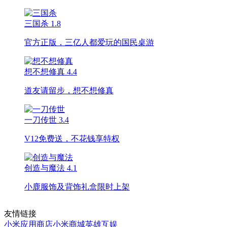
三国杀
1.8
官方正版，三亿人都爱玩的国民桌游
想不想修真
4.4
道友请留步，想不想修真
一刀传世
3.4
V12免费送，不花钱享特权
创造与魔法
4.1
小鹿服饰及背饰礼盒限时上架
友情链接
小米应用商店
小米商城
英雄互娱