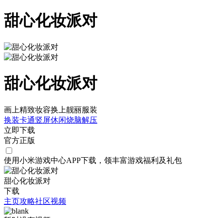
甜心化妆派对
甜心化妆派对
画上精致妆容换上靓丽服装
换装
卡通
竖屏
休闲
烧脑
解压
立即下载
官方正版
使用小米游戏中心APP
下载
，领丰富游戏
福利
及
礼包
甜心化妆派对
下载
主页
攻略
社区
视频