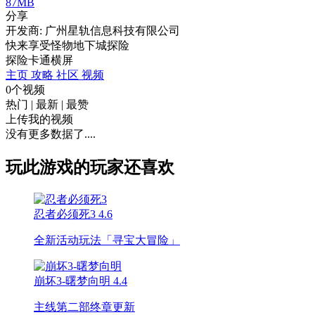
87MB
分享
开发商: 广州星轨信息科技有限公司
快来享受怪物地下城探险
探险
卡通
横屏
主页
攻略
社区
视频
0个视频
热门
|
最新
|
最赞
上传我的视频
没有更多数据了....
玩此游戏的玩家还喜欢
忍者必须死3
4.6
全新活动玩法「寻宝大冒险」
崩坏3-曙梦向明
4.4
主线第二部终章更新