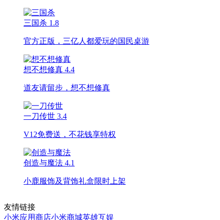
三国杀
1.8
官方正版，三亿人都爱玩的国民桌游
想不想修真
4.4
道友请留步，想不想修真
一刀传世
3.4
V12免费送，不花钱享特权
创造与魔法
4.1
小鹿服饰及背饰礼盒限时上架
友情链接
小米应用商店
小米商城
英雄互娱