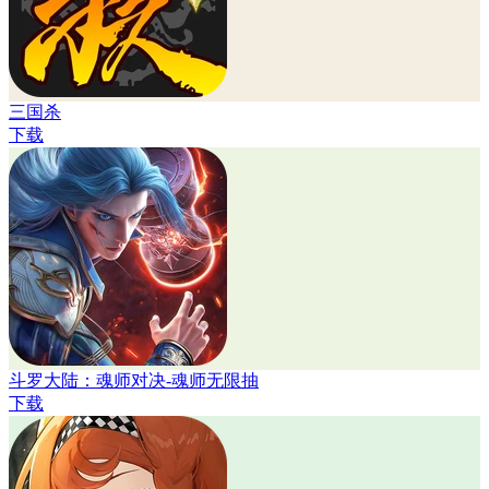
三国杀
下载
斗罗大陆：魂师对决-魂师无限抽
下载