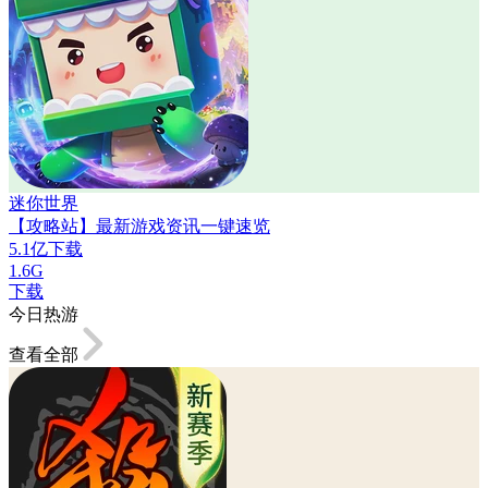
迷你世界
【攻略站】最新游戏资讯一键速览
5.1亿下载
1.6G
下载
今日热游
查看全部