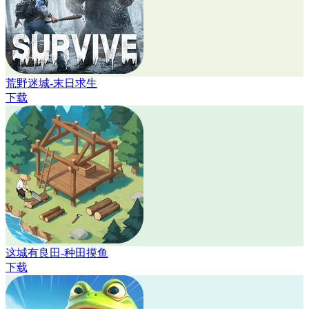
荒野迷城-末日求生
下载
这城有良田-种田摸鱼
下载