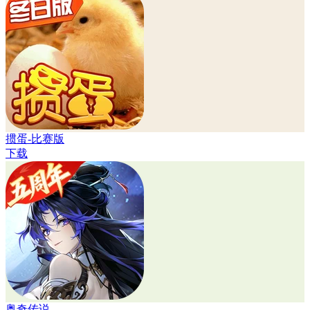
掼蛋-比赛版
下载
奥奇传说