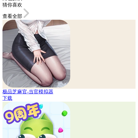
猜你喜欢
查看全部
极品芝麻官-当官模拟器
下载