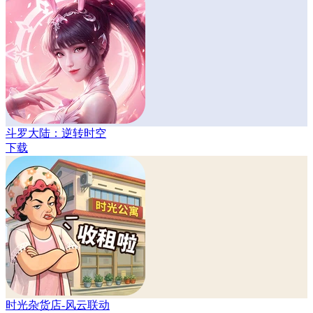
斗罗大陆：逆转时空
下载
时光杂货店-风云联动