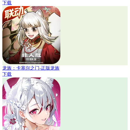
下载
龙族：卡塞尔之门-正版龙族
下载