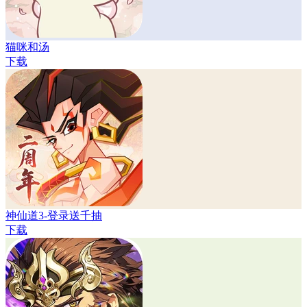
猫咪和汤
下载
神仙道3-登录送千抽
下载