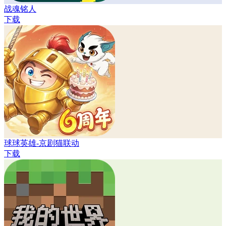
战魂铭人
下载
球球英雄-京剧猫联动
下载