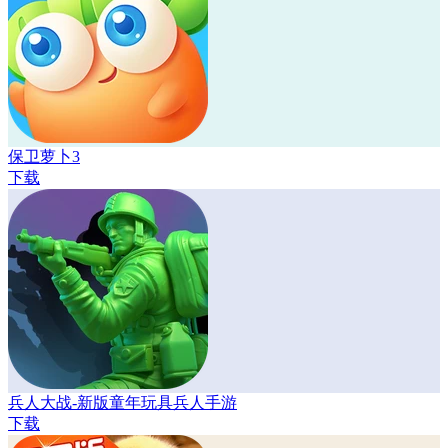
保卫萝卜3
下载
兵人大战-新版童年玩具兵人手游
下载