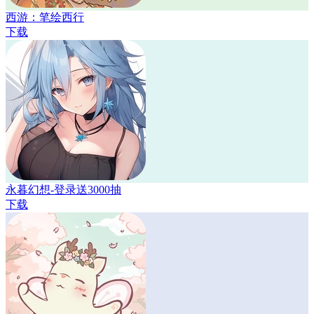
西游：笔绘西行
下载
永暮幻想-登录送3000抽
下载