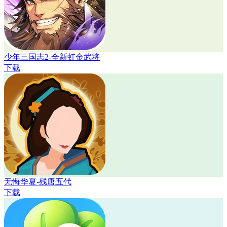
少年三国志2-全新虹金武将
下载
无悔华夏-残唐五代
下载