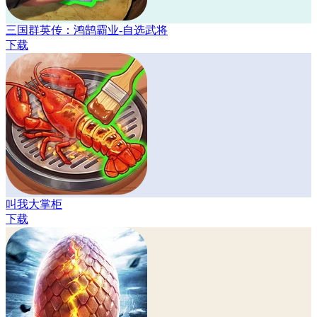
三国群英传：鸿鹄霸业-自选武将
下载
叫我大掌柜
下载