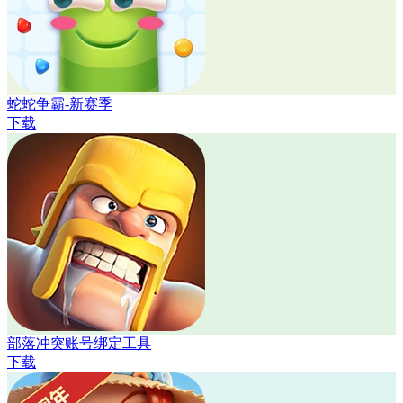
蛇蛇争霸-新赛季
下载
部落冲突账号绑定工具
下载