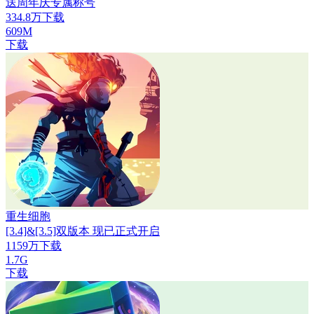
送周年庆专属称号
334.8万下载
609M
下载
重生细胞
[3.4]&[3.5]双版本 现已正式开启
1159万下载
1.7G
下载