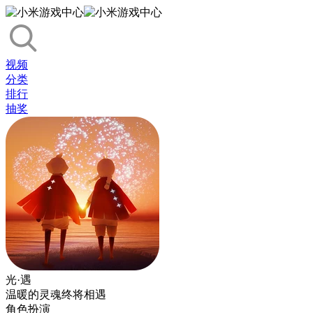
视频
分类
排行
抽奖
光·遇
温暖的灵魂终将相遇
角色扮演