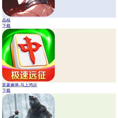
晶核
下载
富豪麻将-马上鸿运
下载