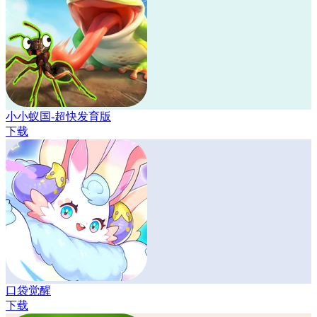
小小蚁国-超快发育版
下载
口袋觉醒
下载