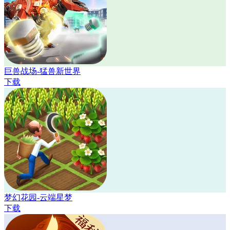
巨兽战场-猛兽新世界
下载
梦幻花园-云端星梦
下载