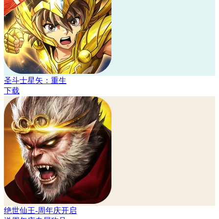
圣斗士星矢：重生
下载
绝世仙王-周年庆开启