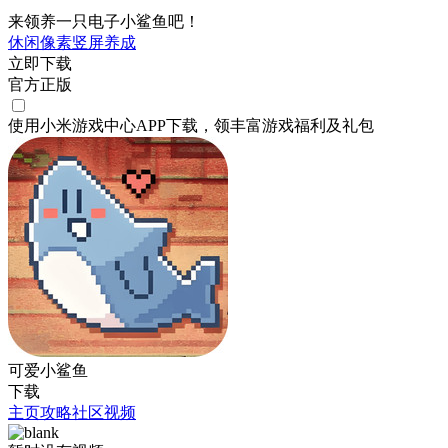
来领养一只电子小鲨鱼吧！
休闲
像素
竖屏
养成
立即下载
官方正版
使用小米游戏中心APP
下载
，领丰富游戏
福利
及
礼包
可爱小鲨鱼
下载
主页
攻略
社区
视频