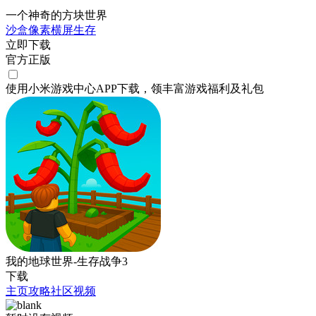
一个神奇的方块世界
沙盒
像素
横屏
生存
立即下载
官方正版
使用小米游戏中心APP
下载
，领丰富游戏
福利
及
礼包
我的地球世界-生存战争3
下载
主页
攻略
社区
视频