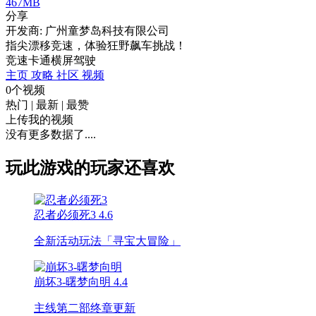
467MB
分享
开发商: 广州童梦岛科技有限公司
指尖漂移竞速，体验狂野飙车挑战！
竞速
卡通
横屏
驾驶
主页
攻略
社区
视频
0个视频
热门
|
最新
|
最赞
上传我的视频
没有更多数据了....
玩此游戏的玩家还喜欢
忍者必须死3
4.6
全新活动玩法「寻宝大冒险」
崩坏3-曙梦向明
4.4
主线第二部终章更新