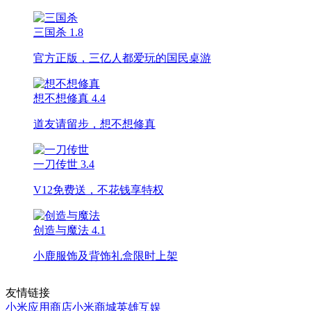
三国杀
1.8
官方正版，三亿人都爱玩的国民桌游
想不想修真
4.4
道友请留步，想不想修真
一刀传世
3.4
V12免费送，不花钱享特权
创造与魔法
4.1
小鹿服饰及背饰礼盒限时上架
友情链接
小米应用商店
小米商城
英雄互娱