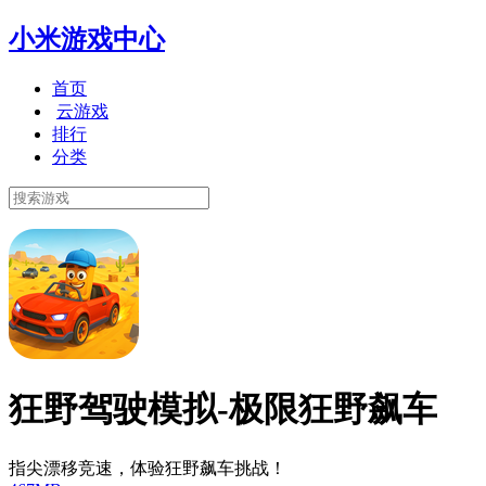
小米游戏中心
首页
云游戏
排行
分类
狂野驾驶模拟-极限狂野飙车
指尖漂移竞速，体验狂野飙车挑战！