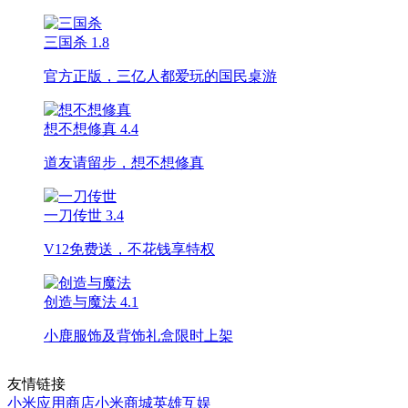
三国杀
1.8
官方正版，三亿人都爱玩的国民桌游
想不想修真
4.4
道友请留步，想不想修真
一刀传世
3.4
V12免费送，不花钱享特权
创造与魔法
4.1
小鹿服饰及背饰礼盒限时上架
友情链接
小米应用商店
小米商城
英雄互娱