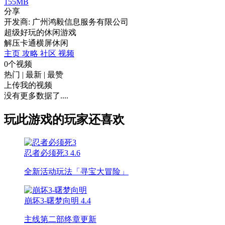
155MB
分享
开发商: 广州鸿毅信息服务有限公司
超级好玩的休闲游戏
解压
卡通
横屏
休闲
主页
攻略
社区
视频
0个视频
热门
|
最新
|
最赞
上传我的视频
没有更多数据了....
玩此游戏的玩家还喜欢
忍者必须死3
4.6
全新活动玩法「寻宝大冒险」
崩坏3-曙梦向明
4.4
主线第二部终章更新