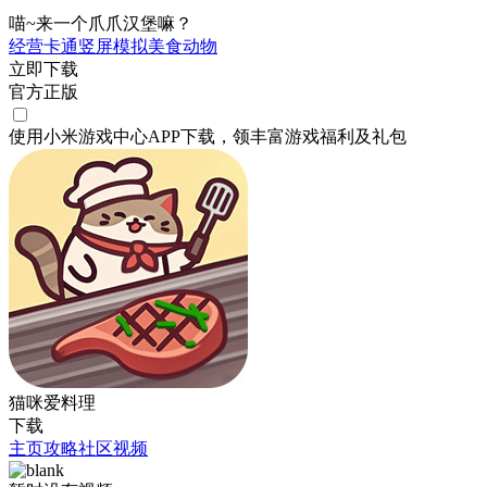
喵~来一个爪爪汉堡嘛？
经营
卡通
竖屏
模拟
美食
动物
立即下载
官方正版
使用小米游戏中心APP
下载
，领丰富游戏
福利
及
礼包
猫咪爱料理
下载
主页
攻略
社区
视频