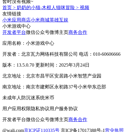
暂时没有视频~
首页
>
奶奶的小猫-木棍人猫咪冒险
>
视频
友情链接
小米应用商店
小米商城
英雄互娱
小米游戏中心
开发者平台
微信公众号
微博主页
商务合作
应用名称：小米游戏中心
开发者：北京瓦力网络科技有限公司 电话：010-60606666
版本：13.5.0.70 更新时间：2025年3月24日
北京地址：北京市昌平区安居路小米智慧产业园
南京地址：南京市建邺区永初路37号小米华东总部
未成年人防沉迷系统
米币
用户应用权限
隐私协议
用户服务协议
开发者平台
微信公众号
微博主页
商务合作
@wali.com
京ICP证110335号
京ICP备17017388号-1
营业执照