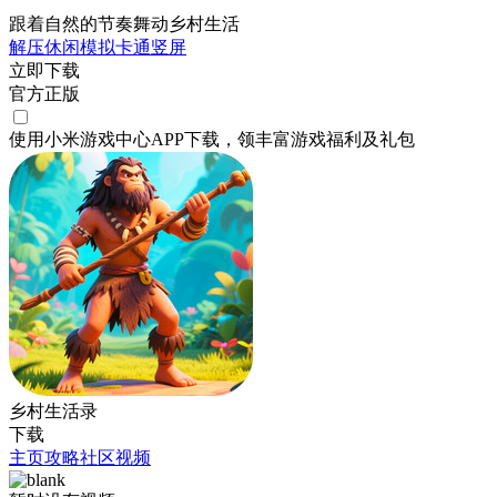
跟着自然的节奏舞动乡村生活
解压
休闲
模拟
卡通
竖屏
立即下载
官方正版
使用小米游戏中心APP
下载
，领丰富游戏
福利
及
礼包
乡村生活录
下载
主页
攻略
社区
视频