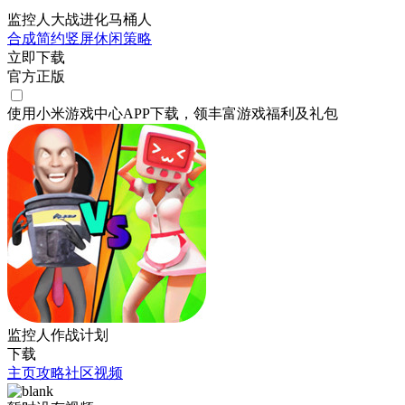
监控人大战进化马桶人
合成
简约
竖屏
休闲
策略
立即下载
官方正版
使用小米游戏中心APP
下载
，领丰富游戏
福利
及
礼包
监控人作战计划
下载
主页
攻略
社区
视频