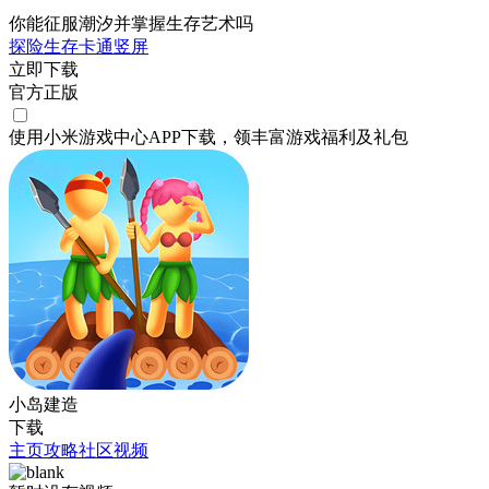
你能征服潮汐并掌握生存艺术吗
探险
生存
卡通
竖屏
立即下载
官方正版
使用小米游戏中心APP
下载
，领丰富游戏
福利
及
礼包
小岛建造
下载
主页
攻略
社区
视频