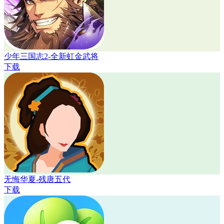
少年三国志2-全新虹金武将
下载
无悔华夏-残唐五代
下载