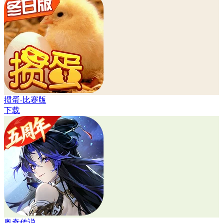
掼蛋-比赛版
下载
奥奇传说