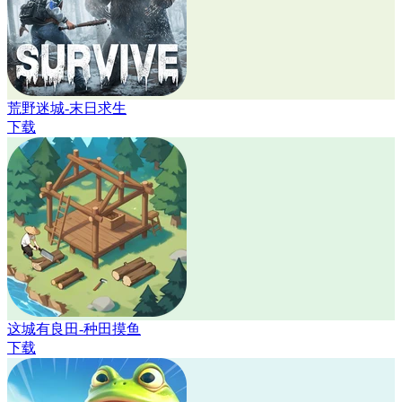
荒野迷城-末日求生
下载
这城有良田-种田摸鱼
下载