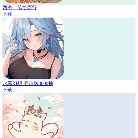
西游：笔绘西行
下载
永暮幻想-登录送3000抽
下载