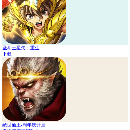
圣斗士星矢：重生
下载
绝世仙王-周年庆开启