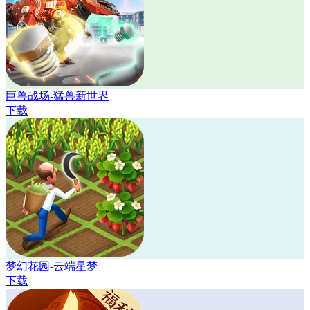
巨兽战场-猛兽新世界
下载
梦幻花园-云端星梦
下载