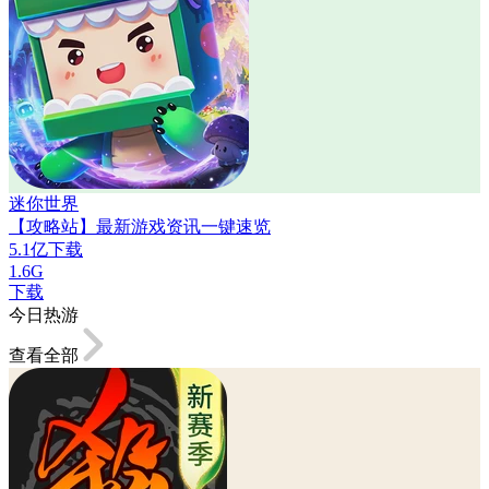
迷你世界
【攻略站】最新游戏资讯一键速览
5.1亿下载
1.6G
下载
今日热游
查看全部