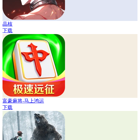
晶核
下载
富豪麻将-马上鸿运
下载