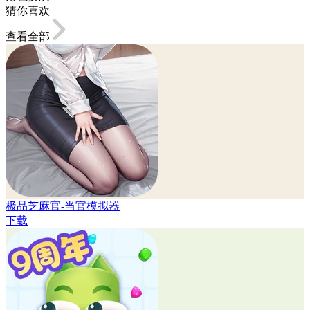
猜你喜欢
查看全部
极品芝麻官-当官模拟器
下载