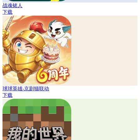
战魂铭人
下载
球球英雄-京剧猫联动
下载