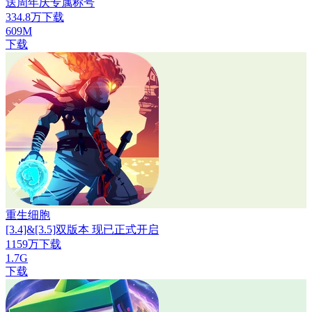
送周年庆专属称号
334.8万下载
609M
下载
重生细胞
[3.4]&[3.5]双版本 现已正式开启
1159万下载
1.7G
下载