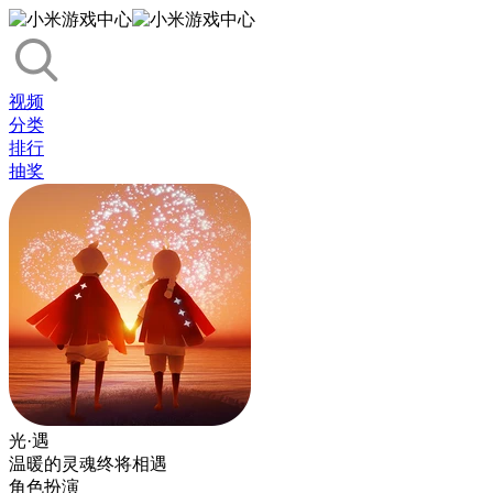
视频
分类
排行
抽奖
光·遇
温暖的灵魂终将相遇
角色扮演