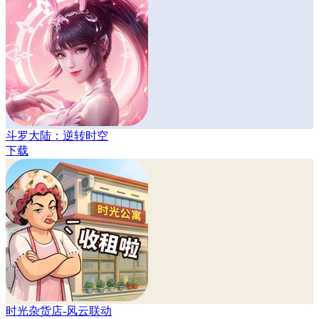
斗罗大陆：逆转时空
下载
时光杂货店-风云联动