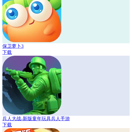
保卫萝卜3
下载
兵人大战-新版童年玩具兵人手游
下载