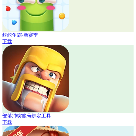
蛇蛇争霸-新赛季
下载
部落冲突账号绑定工具
下载