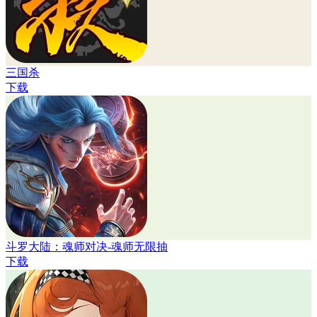
三国杀
下载
斗罗大陆：魂师对决-魂师无限抽
下载