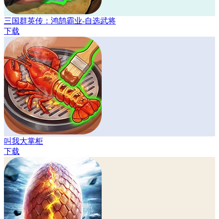
三国群英传：鸿鹄霸业-自选武将
下载
叫我大掌柜
下载