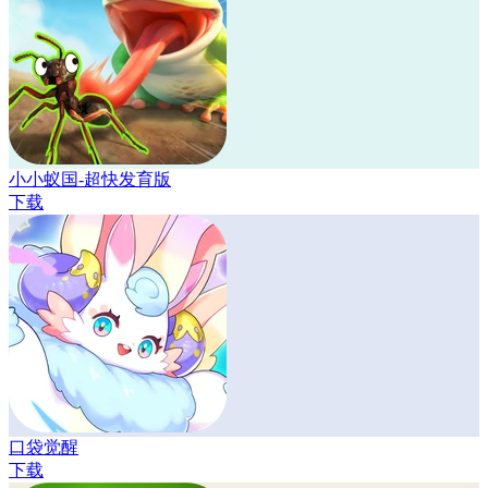
小小蚁国-超快发育版
下载
口袋觉醒
下载