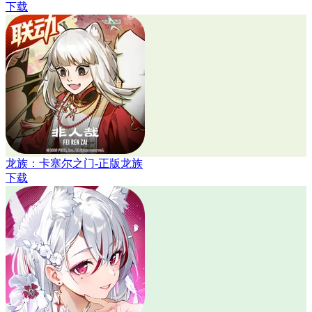
下载
龙族：卡塞尔之门-正版龙族
下载