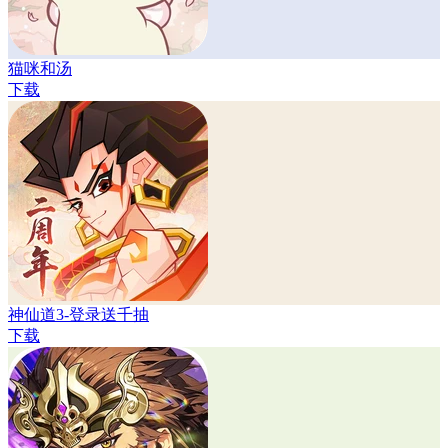
猫咪和汤
下载
神仙道3-登录送千抽
下载