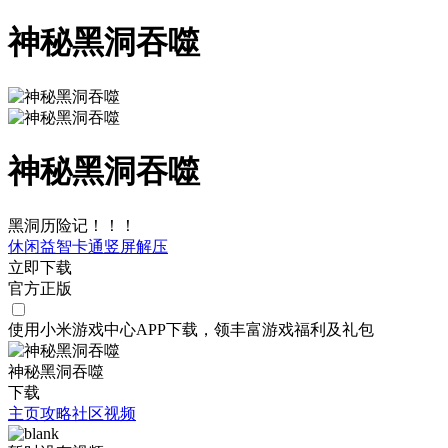
神秘黑洞吞噬
神秘黑洞吞噬
黑洞历险记！！！
休闲
益智
卡通
竖屏
解压
立即下载
官方正版
使用小米游戏中心APP
下载
，领丰富游戏
福利
及
礼包
神秘黑洞吞噬
下载
主页
攻略
社区
视频