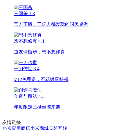
三国杀
1.8
官方正版，三亿人都爱玩的国民桌游
想不想修真
4.4
道友请留步，想不想修真
一刀传世
3.4
V12免费送，不花钱享特权
创造与魔法
4.1
年度限定三栖坐骑来袭
友情链接
小米应用商店
小米商城
英雄互娱