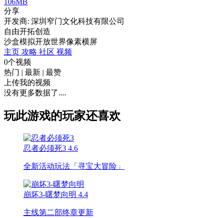
106MB
分享
开发商: 深圳窄门文化科技有限公司
自由开拓创造
沙盒
模拟
开放世界
像素
横屏
主页
攻略
社区
视频
0个视频
热门
|
最新
|
最赞
上传我的视频
没有更多数据了....
玩此游戏的玩家还喜欢
忍者必须死3
4.6
全新活动玩法「寻宝大冒险」
崩坏3-曙梦向明
4.4
主线第二部终章更新