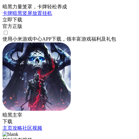
暗黑力量笼罩，卡牌轻松养成
卡牌
暗黑
竖屏
放置挂机
立即下载
官方正版
使用小米游戏中心APP
下载
，领丰富游戏
福利
及
礼包
暗黑主宰
下载
主页
攻略
社区
视频