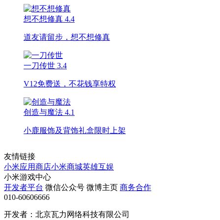
想不想修真
4.4
道友请留步，想不想修真
一刀传世
3.4
V12免费送，不花钱享特权
创造与魔法
4.1
小鹿服饰及背饰礼盒限时上架
友情链接
小米应用商店
小米商城
英雄互娱
小米游戏中心
开发者平台
微信公众号
微博主页
商务合作
010-60606666
开发者：北京瓦力网络科技有限公司