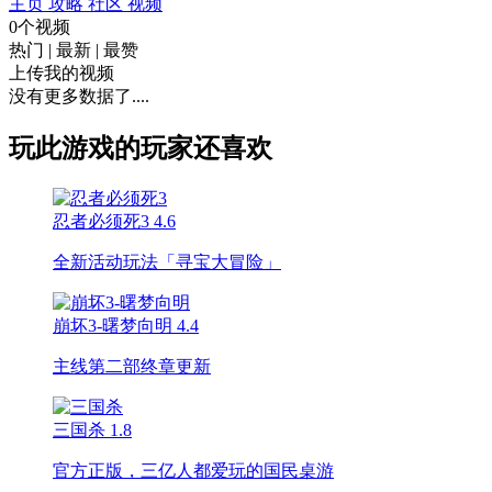
主页
攻略
社区
视频
0个视频
热门
|
最新
|
最赞
上传我的视频
没有更多数据了....
玩此游戏的玩家还喜欢
忍者必须死3
4.6
全新活动玩法「寻宝大冒险」
崩坏3-曙梦向明
4.4
主线第二部终章更新
三国杀
1.8
官方正版，三亿人都爱玩的国民桌游