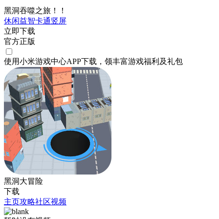
黑洞吞噬之旅！！
休闲
益智
卡通
竖屏
立即下载
官方正版
使用小米游戏中心APP
下载
，领丰富游戏
福利
及
礼包
黑洞大冒险
下载
主页
攻略
社区
视频