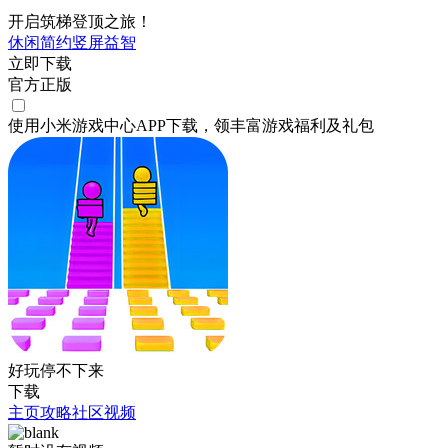
开启筑梯登顶之旅！
休闲
简约
竖屏
益智
立即下载
官方正版
使用小米游戏中心APP
下载
，领丰富游戏
福利
及
礼包
好玩停不下来
下载
主页
攻略
社区
视频