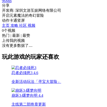
96MB
分享
开发商: 深圳文游互娱网络有限公司
开启元素魔法的奇幻冒险
动作
卡通
竖屏
主页
攻略
社区
视频
0个视频
热门
|
最新
|
最赞
上传我的视频
没有更多数据了....
玩此游戏的玩家还喜欢
忍者必须死3
4.6
全新活动玩法「寻宝大冒险」
崩坏3-曙梦向明
4.4
主线第二部终章更新