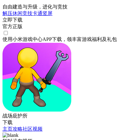
自由建造与升级，进化与竞技
解压
休闲
竞技
卡通
竖屏
立即下载
官方正版
使用小米游戏中心APP
下载
，领丰富游戏
福利
及
礼包
战场庇护所
下载
主页
攻略
社区
视频