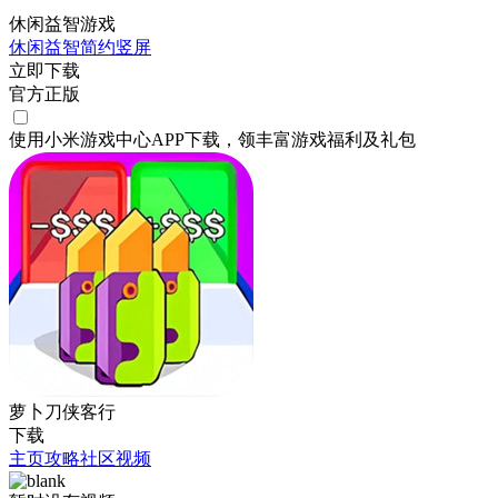
休闲益智游戏
休闲
益智
简约
竖屏
立即下载
官方正版
使用小米游戏中心APP
下载
，领丰富游戏
福利
及
礼包
萝卜刀侠客行
下载
主页
攻略
社区
视频