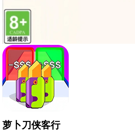
萝卜刀侠客行