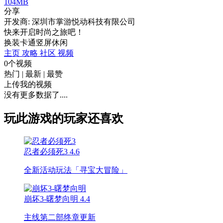
104MB
分享
开发商: 深圳市掌游悦动科技有限公司
快来开启时尚之旅吧！
换装
卡通
竖屏
休闲
主页
攻略
社区
视频
0个视频
热门
|
最新
|
最赞
上传我的视频
没有更多数据了....
玩此游戏的玩家还喜欢
忍者必须死3
4.6
全新活动玩法「寻宝大冒险」
崩坏3-曙梦向明
4.4
主线第二部终章更新