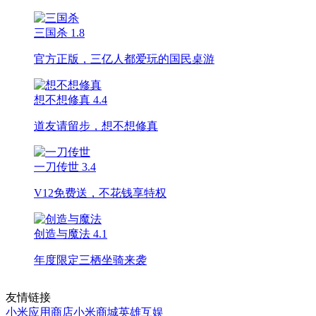
三国杀
1.8
官方正版，三亿人都爱玩的国民桌游
想不想修真
4.4
道友请留步，想不想修真
一刀传世
3.4
V12免费送，不花钱享特权
创造与魔法
4.1
年度限定三栖坐骑来袭
友情链接
小米应用商店
小米商城
英雄互娱