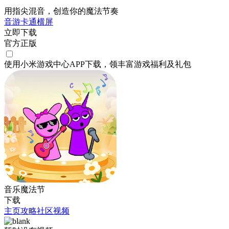
用指尖混音，创造你的魔法节奏
音游
卡通
横屏
立即下载
官方正版
使用小米游戏中心APP
下载
，领丰富游戏
福利
及
礼包
音乐魔法节
下载
主页
攻略
社区
视频