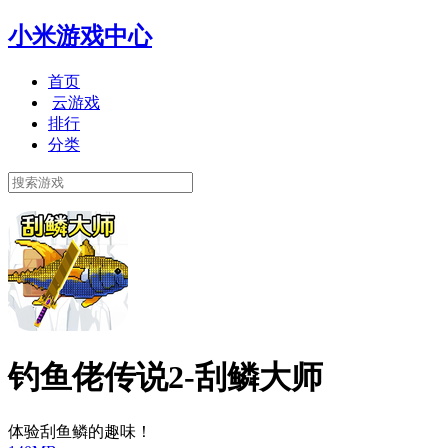
小米游戏中心
首页
云游戏
排行
分类
钓鱼佬传说2-刮鳞大师
体验刮鱼鳞的趣味！