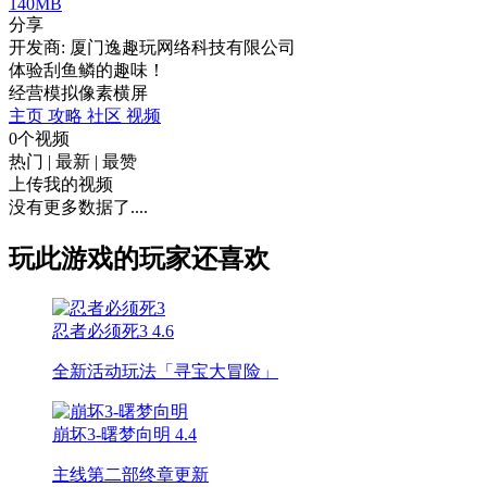
140MB
分享
开发商: 厦门逸趣玩网络科技有限公司
体验刮鱼鳞的趣味！
经营
模拟
像素
横屏
主页
攻略
社区
视频
0个视频
热门
|
最新
|
最赞
上传我的视频
没有更多数据了....
玩此游戏的玩家还喜欢
忍者必须死3
4.6
全新活动玩法「寻宝大冒险」
崩坏3-曙梦向明
4.4
主线第二部终章更新