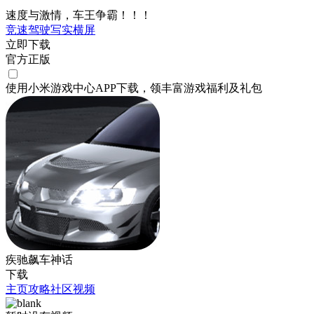
速度与激情，车王争霸！！！
竞速
驾驶
写实
横屏
立即下载
官方正版
使用小米游戏中心APP
下载
，领丰富游戏
福利
及
礼包
疾驰飙车神话
下载
主页
攻略
社区
视频