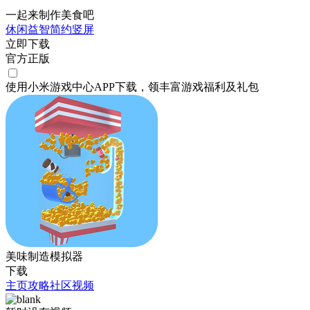
一起来制作美食吧
休闲
益智
简约
竖屏
立即下载
官方正版
使用小米游戏中心APP
下载
，领丰富游戏
福利
及
礼包
美味制造模拟器
下载
主页
攻略
社区
视频