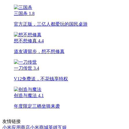
三国杀
1.8
官方正版，三亿人都爱玩的国民桌游
想不想修真
4.4
道友请留步，想不想修真
一刀传世
3.4
V12免费送，不花钱享特权
创造与魔法
4.1
年度限定三栖坐骑来袭
友情链接
小米应用商店
小米商城
英雄互娱