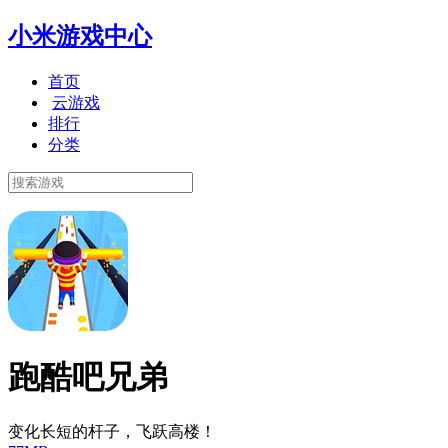
小米游戏中心
首页
云游戏
排行
分类
跑酷吧兄弟
变化长短的杆子，飞跃高楼！