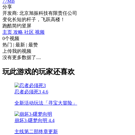
77MB
分享
开发商: 北京旭振科技有限责任公司
变化长短的杆子，飞跃高楼！
跑酷
简约
竖屏
主页
攻略
社区
视频
0个视频
热门
|
最新
|
最赞
上传我的视频
没有更多数据了....
玩此游戏的玩家还喜欢
忍者必须死3
4.6
全新活动玩法「寻宝大冒险」
崩坏3-曙梦向明
4.4
主线第二部终章更新