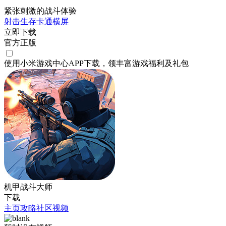
紧张刺激的战斗体验
射击
生存
卡通
横屏
立即下载
官方正版
使用小米游戏中心APP
下载
，领丰富游戏
福利
及
礼包
机甲战斗大师
下载
主页
攻略
社区
视频