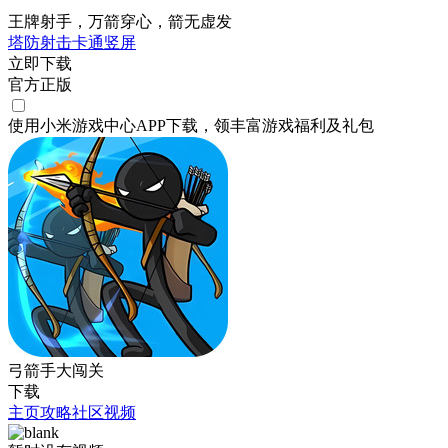
王牌射手，万箭穿心，箭无虚发
塔防
射击
卡通
竖屏
立即下载
官方正版
使用小米游戏中心APP
下载
，领丰富游戏
福利
及
礼包
弓箭手大闯关
下载
主页
攻略
社区
视频