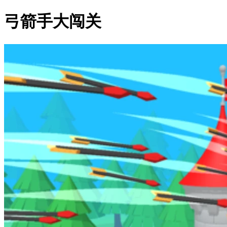
弓箭手大闯关