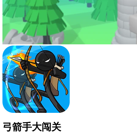
弓箭手大闯关