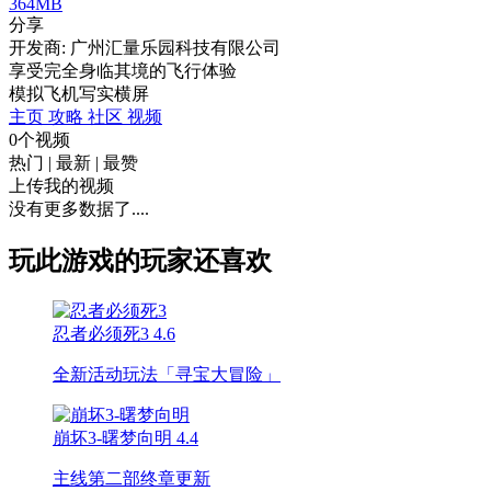
364MB
分享
开发商: 广州汇量乐园科技有限公司
享受完全身临其境的飞行体验
模拟
飞机
写实
横屏
主页
攻略
社区
视频
0个视频
热门
|
最新
|
最赞
上传我的视频
没有更多数据了....
玩此游戏的玩家还喜欢
忍者必须死3
4.6
全新活动玩法「寻宝大冒险」
崩坏3-曙梦向明
4.4
主线第二部终章更新