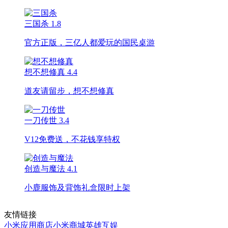
三国杀
1.8
官方正版，三亿人都爱玩的国民桌游
想不想修真
4.4
道友请留步，想不想修真
一刀传世
3.4
V12免费送，不花钱享特权
创造与魔法
4.1
小鹿服饰及背饰礼盒限时上架
友情链接
小米应用商店
小米商城
英雄互娱