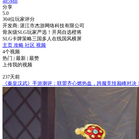
485MB
分享
5.0
304位玩家评分
开发商: 湛江市杰游网络科技有限公司
骨灰级SLG玩家严选！开局自选橙将
SLG
卡牌
策略
三国
多人在线
国风
横屏
主页
攻略
社区
视频
4个视频
热门
|
最新
|
最赞
上传我的视频
237天前
《秦皇汉武》手游测评：联盟齐心燃热血，跨服竞技巅峰对决