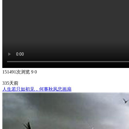
151491次浏览
9
0
335天前
人生若只如初见，何事秋风悲画扇