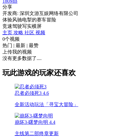
180MB
分享
开发商: 深圳文游互娱网络有限公司
体验风驰电掣的赛车冒险
竞速
驾驶
写实
横屏
主页
攻略
社区
视频
0个视频
热门
|
最新
|
最赞
上传我的视频
没有更多数据了....
玩此游戏的玩家还喜欢
忍者必须死3
4.6
全新活动玩法「寻宝大冒险」
崩坏3-曙梦向明
4.4
主线第二部终章更新