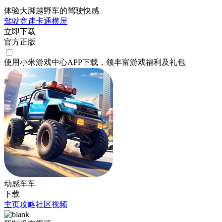
体验大脚越野车的驾驶快感
驾驶
竞速
卡通
横屏
立即下载
官方正版
使用小米游戏中心APP
下载
，领丰富游戏
福利
及
礼包
动感车车
下载
主页
攻略
社区
视频