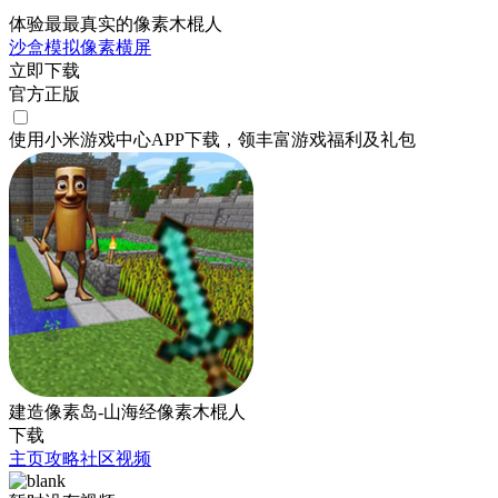
体验最最真实的像素木棍人
沙盒
模拟
像素
横屏
立即下载
官方正版
使用小米游戏中心APP
下载
，领丰富游戏
福利
及
礼包
建造像素岛-山海经像素木棍人
下载
主页
攻略
社区
视频