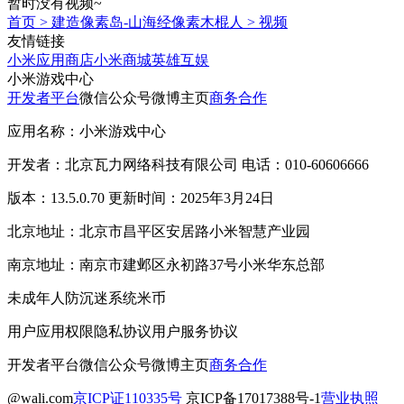
暂时没有视频~
首页
>
建造像素岛-山海经像素木棍人
>
视频
友情链接
小米应用商店
小米商城
英雄互娱
小米游戏中心
开发者平台
微信公众号
微博主页
商务合作
应用名称：小米游戏中心
开发者：北京瓦力网络科技有限公司 电话：010-60606666
版本：13.5.0.70 更新时间：2025年3月24日
北京地址：北京市昌平区安居路小米智慧产业园
南京地址：南京市建邺区永初路37号小米华东总部
未成年人防沉迷系统
米币
用户应用权限
隐私协议
用户服务协议
开发者平台
微信公众号
微博主页
商务合作
@wali.com
京ICP证110335号
京ICP备17017388号-1
营业执照