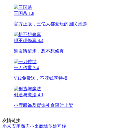
三国杀
1.8
官方正版，三亿人都爱玩的国民桌游
想不想修真
4.4
道友请留步，想不想修真
一刀传世
3.4
V12免费送，不花钱享特权
创造与魔法
4.1
小鹿服饰及背饰礼盒限时上架
友情链接
小米应用商店
小米商城
英雄互娱