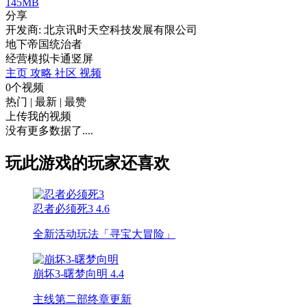
145MB
分享
开发商: 北京讯时天空科技发展有限公司
地下帝国统治者
经营
模拟
卡通
竖屏
主页
攻略
社区
视频
0个视频
热门
|
最新
|
最赞
上传我的视频
没有更多数据了....
玩此游戏的玩家还喜欢
忍者必须死3
4.6
全新活动玩法「寻宝大冒险」
崩坏3-曙梦向明
4.4
主线第二部终章更新