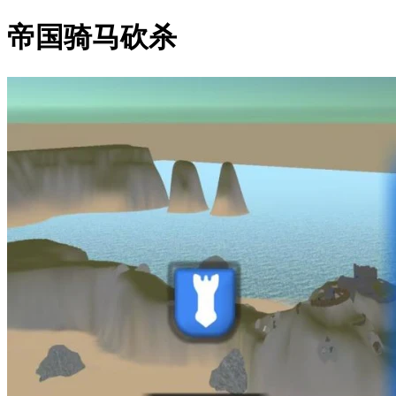
帝国骑马砍杀