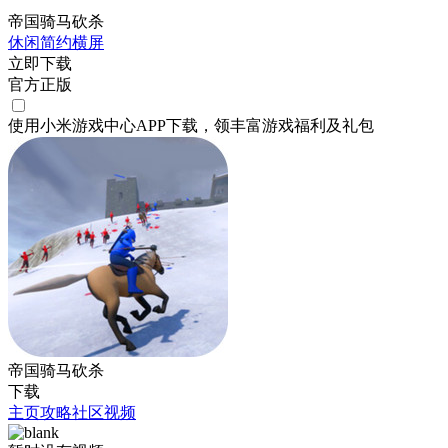
帝国骑马砍杀
休闲
简约
横屏
立即下载
官方正版
使用小米游戏中心APP
下载
，领丰富游戏
福利
及
礼包
帝国骑马砍杀
下载
主页
攻略
社区
视频