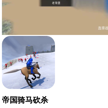
帝国骑马砍杀