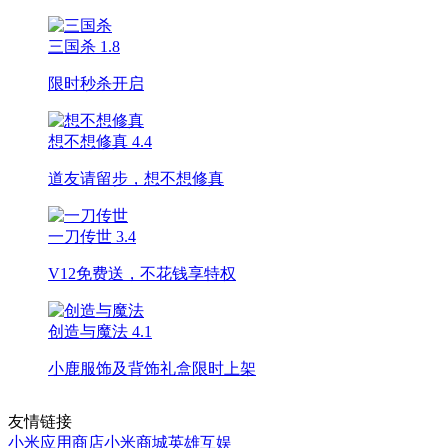
三国杀
1.8
限时秒杀开启
想不想修真
4.4
道友请留步，想不想修真
一刀传世
3.4
V12免费送，不花钱享特权
创造与魔法
4.1
小鹿服饰及背饰礼盒限时上架
友情链接
小米应用商店
小米商城
英雄互娱