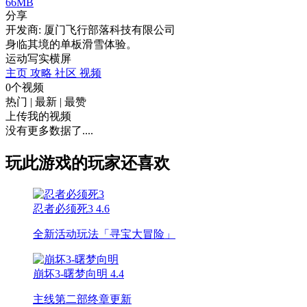
66MB
分享
开发商: 厦门飞行部落科技有限公司
身临其境的单板滑雪体验。
运动
写实
横屏
主页
攻略
社区
视频
0个视频
热门
|
最新
|
最赞
上传我的视频
没有更多数据了....
玩此游戏的玩家还喜欢
忍者必须死3
4.6
全新活动玩法「寻宝大冒险」
崩坏3-曙梦向明
4.4
主线第二部终章更新