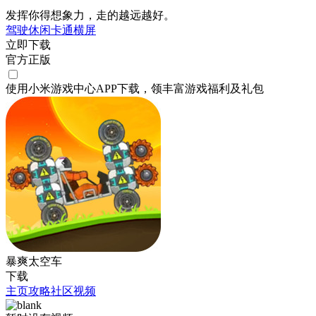
发挥你得想象力，走的越远越好。
驾驶
休闲
卡通
横屏
立即下载
官方正版
使用小米游戏中心APP
下载
，领丰富游戏
福利
及
礼包
暴爽太空车
下载
主页
攻略
社区
视频