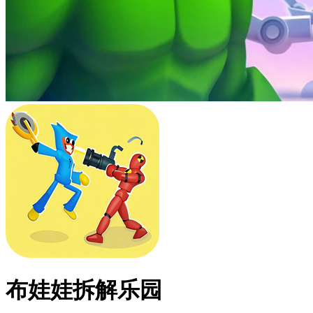
布娃娃拆解乐园