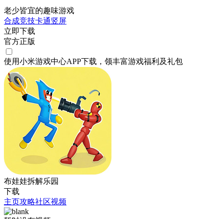
老少皆宜的趣味游戏
合成
竞技
卡通
竖屏
立即下载
官方正版
使用小米游戏中心APP
下载
，领丰富游戏
福利
及
礼包
布娃娃拆解乐园
下载
主页
攻略
社区
视频