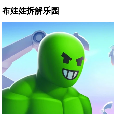
布娃娃拆解乐园