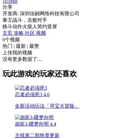
103MB
分享
开发商: 深圳佳翮网络科技有限公司
拳王战斗，击败对手
格斗
动作
火柴人
简约
竖屏
主页
攻略
社区
视频
0个视频
热门
|
最新
|
最赞
上传我的视频
没有更多数据了....
玩此游戏的玩家还喜欢
忍者必须死3
4.6
全新活动玩法「寻宝大冒险」
崩坏3-曙梦向明
4.4
主线第二部终章更新