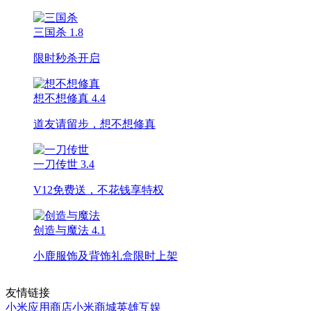
三国杀
1.8
限时秒杀开启
想不想修真
4.4
道友请留步，想不想修真
一刀传世
3.4
V12免费送，不花钱享特权
创造与魔法
4.1
小鹿服饰及背饰礼盒限时上架
友情链接
小米应用商店
小米商城
英雄互娱